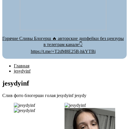
Горячие Сливы Блогерш 🔥 авторские дипфейки без цензуры
в телеграм канале👇
https://t.me/+T2dM8E25B-hkYTBi
Главная
jesydyinf
jesydyinf
Слив фото блогерши голая jesydyinf jesydy