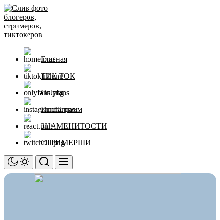
Перейти
Слив
к
фото
содержимому
блогеров,
стримеров,
тиктокеров
Главная
ТИК ТОК
Onlyfans
Инстаграмм
ЗНАМЕНИТОСТИ
СТРИМЕРШИ