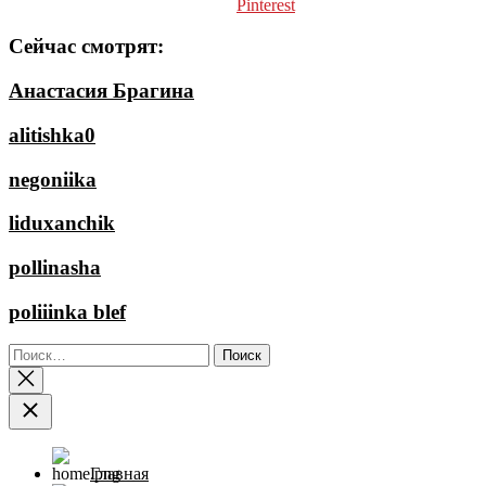
Pinterest
Сейчас смотрят:
Анастасия Брагина
alitishka0
negoniika
liduxanchik
pollinasha
poliiinka blef
Найти:
Главная