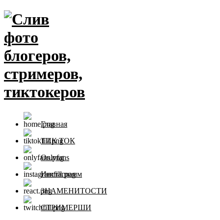
Перейти
Слив
к
содержимому
фото
блогеров,
стримеров,
тиктокеров
Главная
ТИК ТОК
Onlyfans
Инстаграмм
ЗНАМЕНИТОСТИ
СТРИМЕРШИ