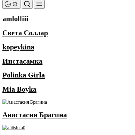
amlolliii
Света Соллар
kopeykina
Инстасамка
Polinka Girla
Mia Boyka
Анастасия Брагина