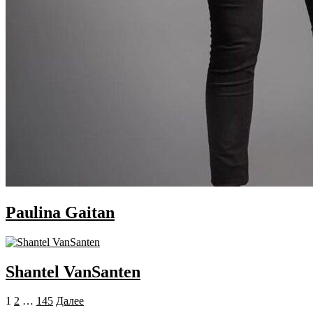
Paulina Gaitan
Shantel VanSanten
Пагинация
1
2
…
145
Далее