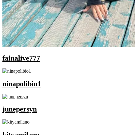
fainalive777
ninapolibio1
junepersyn
kityamilano