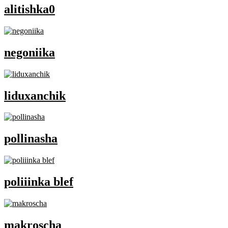
alitishka0
negoniika
liduxanchik
pollinasha
poliiinka blef
makroscha