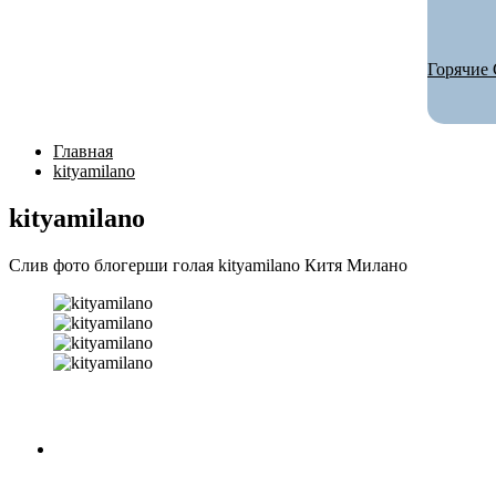
Горячие 
Главная
kityamilano
kityamilano
Слив фото блогерши голая kityamilano Китя Милано