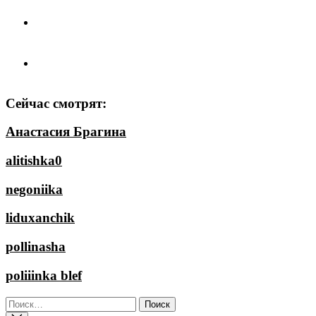
Сейчас смотрят:
Анастасия Брагина
alitishka0
negoniika
liduxanchik
pollinasha
poliiinka blef
Найти: