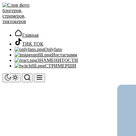
Перейти
Слив
к
фото
содержимому
блогеров,
стримеров,
тиктокеров
Главная
ТИК ТОК
Onlyfans
Инстаграмм
ЗНАМЕНИТОСТИ
СТРИМЕРШИ