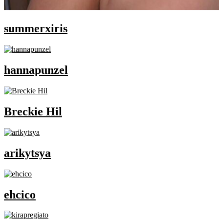
summerxiris
hannapunzel
Breckie Hil
arikytsya
ehcico