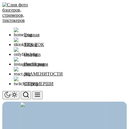
Перейти
Слив
к
фото
содержимому
блогеров,
стримеров,
тиктокеров
Главная
ТИК ТОК
Onlyfans
Инстаграмм
ЗНАМЕНИТОСТИ
СТРИМЕРШИ