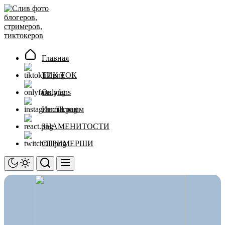
Перейти
Слив
к
фото
содержимому
блогеров,
стримеров,
тиктокеров
Главная
ТИК ТОК
Onlyfans
Инстаграмм
ЗНАМЕНИТОСТИ
СТРИМЕРШИ