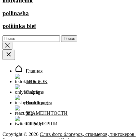
liduxanchik
pollinasha
poliiinka blef
Найти:
Главная
ТИК ТОК
Onlyfans
Инстаграмм
ЗНАМЕНИТОСТИ
СТРИМЕРШИ
Copyright © 2026
Слив фото блогеров, стримеров, тиктокеров.