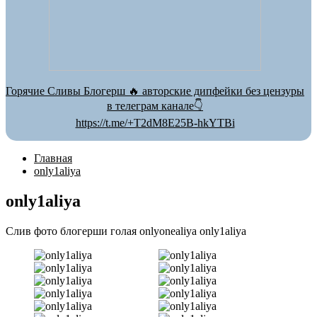
Горячие Сливы Блогерш 🔥 авторские дипфейки без цензуры
в телеграм канале👇
https://t.me/+T2dM8E25B-hkYTBi
Главная
only1aliya
only1aliya
Слив фото блогерши голая onlyonealiya only1aliya