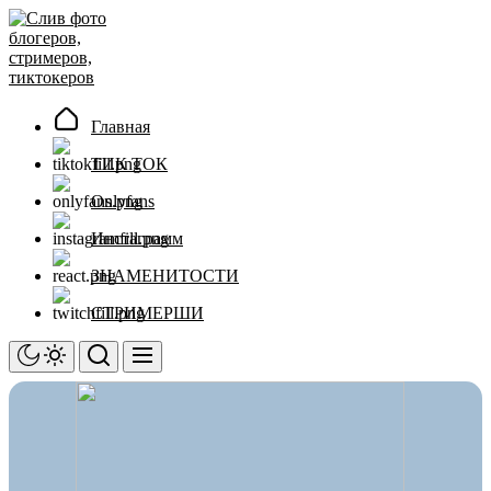
Перейти
Слив
к
фото
содержимому
блогеров,
стримеров,
тиктокеров
Главная
ТИК ТОК
Onlyfans
Инстаграмм
ЗНАМЕНИТОСТИ
СТРИМЕРШИ