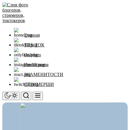
Перейти
Слив
к
фото
содержимому
блогеров,
стримеров,
тиктокеров
Главная
ТИК ТОК
Onlyfans
Инстаграмм
ЗНАМЕНИТОСТИ
СТРИМЕРШИ