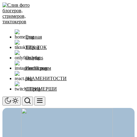
Перейти
Слив
к
фото
содержимому
блогеров,
стримеров,
тиктокеров
Главная
ТИК ТОК
Onlyfans
Инстаграмм
ЗНАМЕНИТОСТИ
СТРИМЕРШИ