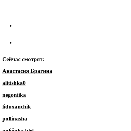
Сейчас смотрят:
Анастасия Брагина
alitishka0
negoniika
liduxanchik
pollinasha
poliiinka blef