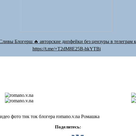
Сливы Блогерш 🔥 авторские дипфейки без цензуры в телеграм к
https://t.me/+T2dM8E25B-hkYTBi
идео фото тик ток блогера romano.v.na Ромашка
Поделитесь: