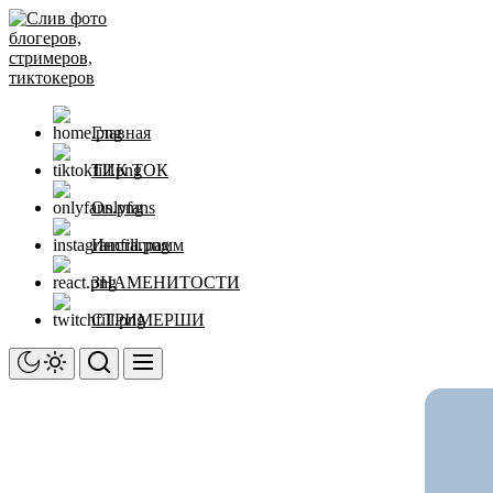
Перейти
Слив
к
фото
содержимому
блогеров,
стримеров,
тиктокеров
Главная
ТИК ТОК
Onlyfans
Инстаграмм
ЗНАМЕНИТОСТИ
СТРИМЕРШИ