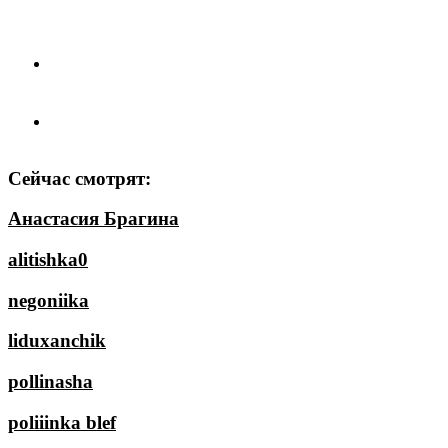
Сейчас смотрят:
Анастасия Брагина
alitishka0
negoniika
liduxanchik
pollinasha
poliiinka blef