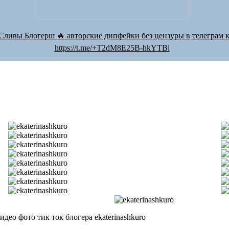
Сливы Блогерш 🔥 авторские дипфейки без цензуры в телеграм к
https://t.me/+T2dM8E25B-hkYTBi
део фото тик ток блогера ekaterinashkuro