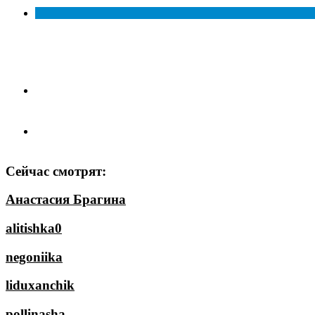
Сейчас смотрят:
Анастасия Брагина
alitishka0
negoniika
liduxanchik
pollinasha