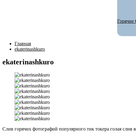
Горячие 
Главная
ekaterinashkuro
ekaterinashkuro
Слив горячих фотографий популярного тик токера голая слив ви