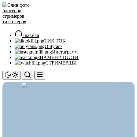
Перейти
Слив
к
фото
содержимому
блогеров,
стримеров,
тиктокеров
Главная
ТИК ТОК
Onlyfans
Инстаграмм
ЗНАМЕНИТОСТИ
СТРИМЕРШИ