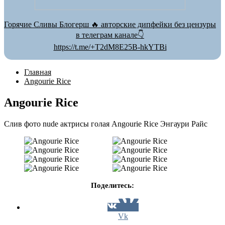
Горячие Сливы Блогерш 🔥 авторские дипфейки без цензуры
в телеграм канале👇
https://t.me/+T2dM8E25B-hkYTBi
Главная
Angourie Rice
Angourie Rice
Слив фото nude актрисы голая Angourie Rice Энгаури Райс
Поделитесь:
Vk