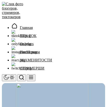
Перейти
Слив
к
фото
содержимому
блогеров,
стримеров,
тиктокеров
Главная
ТИК ТОК
Onlyfans
Инстаграмм
ЗНАМЕНИТОСТИ
СТРИМЕРШИ