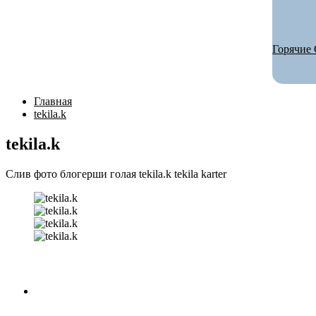
Горячие 
Главная
tekila.k
tekila.k
Слив фото блогерши голая tekila.k tekila karter