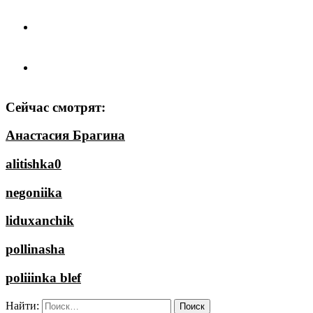
Сейчас смотрят:
Анастасия Брагина
alitishka0
negoniika
liduxanchik
pollinasha
poliiinka blef
Найти: