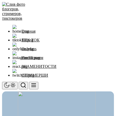
Перейти
Слив
к
фото
содержимому
блогеров,
стримеров,
тиктокеров
Главная
ТИК ТОК
Onlyfans
Инстаграмм
ЗНАМЕНИТОСТИ
СТРИМЕРШИ