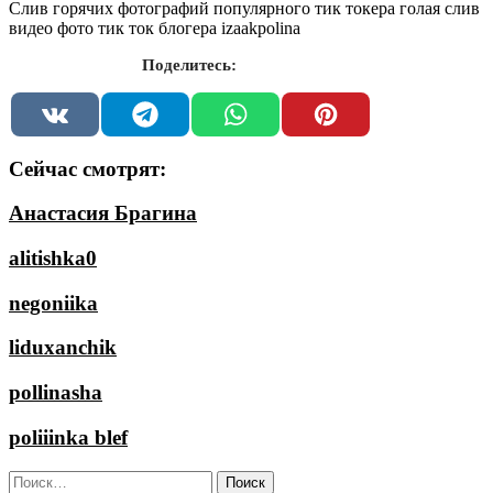
Слив горячих фотографий популярного тик токера голая слив
видео фото тик ток блогера izaakpolina
Поделитесь:
Сейчас смотрят:
Анастасия Брагина
alitishka0
negoniika
liduxanchik
pollinasha
poliiinka blef
Найти: