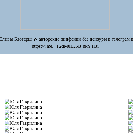
Сливы Блогерш 🔥 авторские дипфейки без цензуры в телеграм к
https://t.me/+T2dM8E25B-hkYTBi