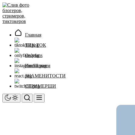
Перейти
Слив
к
фото
содержимому
блогеров,
стримеров,
тиктокеров
Главная
ТИК ТОК
Onlyfans
Инстаграмм
ЗНАМЕНИТОСТИ
СТРИМЕРШИ