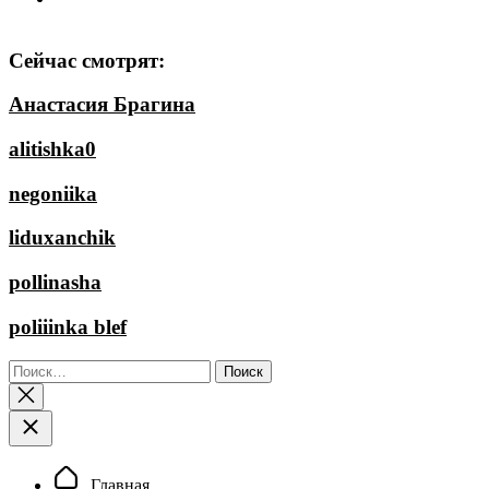
Сейчас смотрят:
Анастасия Брагина
alitishka0
negoniika
liduxanchik
pollinasha
poliiinka blef
Найти:
Главная