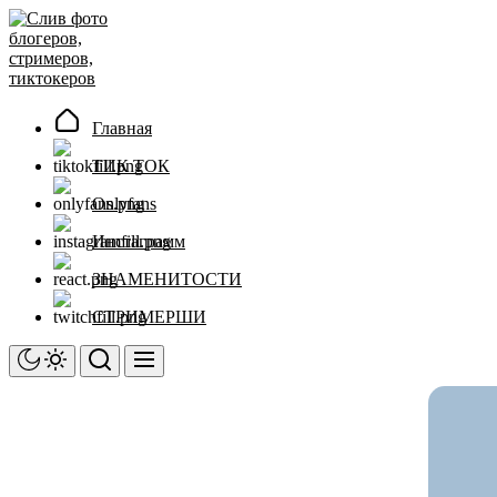
Перейти
Слив
к
фото
содержимому
блогеров,
стримеров,
тиктокеров
Главная
ТИК ТОК
Onlyfans
Инстаграмм
ЗНАМЕНИТОСТИ
СТРИМЕРШИ