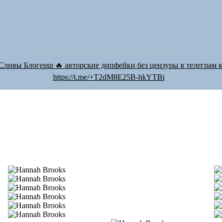
Сливы Блогерш 🔥 авторские дипфейки без цензуры в телеграм к
https://t.me/+T2dM8E25B-hkYTBi