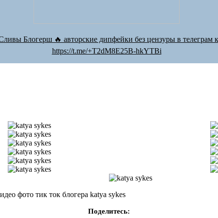
Сливы Блогерш 🔥 авторские дипфейки без цензуры в телеграм к
https://t.me/+T2dM8E25B-hkYTBi
део фото тик ток блогера katya sykes
Поделитесь: