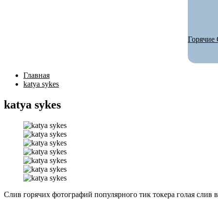
Горячие 
Главная
katya sykes
katya sykes
Слив горячих фотографий популярного тик токера голая слив ви