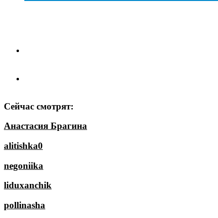
Сейчас смотрят:
Анастасия Брагина
alitishka0
negoniika
liduxanchik
pollinasha