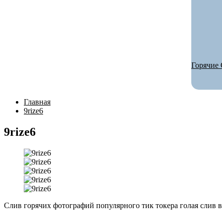
Горячие 
Главная
9rize6
9rize6
Слив горячих фотографий популярного тик токера голая слив в