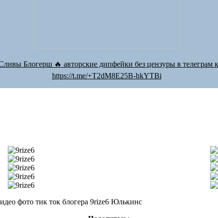
Сливы Блогерш 🔥 авторские дипфейки без цензуры в телеграм к
https://t.me/+T2dM8E25B-hkYTBi
идео фото тик ток блогера 9rize6 Юлькинс