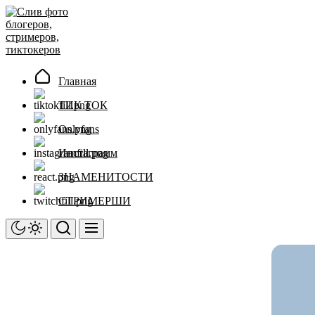
Перейти
Слив
к
фото
содержимому
блогеров,
стримеров,
тиктокеров
Главная
ТИК ТОК
Onlyfans
Инстаграмм
ЗНАМЕНИТОСТИ
СТРИМЕРШИ