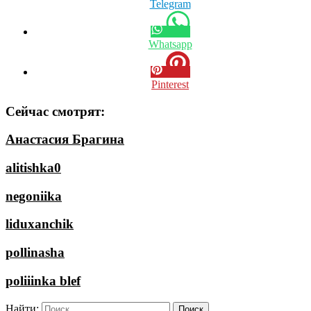
Telegram
Whatsapp
Pinterest
Сейчас смотрят:
Анастасия Брагина
alitishka0
negoniika
liduxanchik
pollinasha
poliiinka blef
Найти: