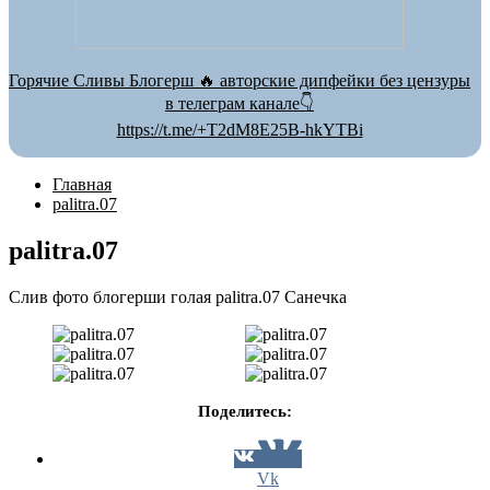
Горячие Сливы Блогерш 🔥 авторские дипфейки без цензуры
в телеграм канале👇
https://t.me/+T2dM8E25B-hkYTBi
Главная
palitra.07
palitra.07
Слив фото блогерши голая palitra.07 Санечка
Поделитесь:
Vk