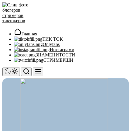
Перейти
Слив
к
фото
содержимому
блогеров,
стримеров,
тиктокеров
Главная
ТИК ТОК
Onlyfans
Инстаграмм
ЗНАМЕНИТОСТИ
СТРИМЕРШИ