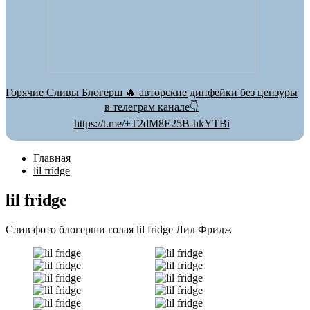
Горячие Сливы Блогерш 🔥 авторские дипфейки без цензуры
в телеграм канале👇
https://t.me/+T2dM8E25B-hkYTBi
Главная
lil fridge
lil fridge
Слив фото блогерши голая lil fridge Лил Фридж