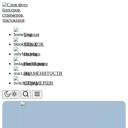
Перейти
Слив
к
фото
содержимому
блогеров,
стримеров,
тиктокеров
Главная
ТИК ТОК
Onlyfans
Инстаграмм
ЗНАМЕНИТОСТИ
СТРИМЕРШИ