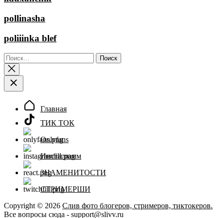
pollinasha
poliiinka blef
Найти:
Главная
ТИК ТОК
Onlyfans
Инстаграмм
ЗНАМЕНИТОСТИ
СТРИМЕРШИ
Copyright © 2026
Слив фото блогеров, стримеров, тиктокеров.
Все вопросы сюда - support@slivv.ru