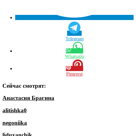
Telegram
Whatsapp
Pinterest
Сейчас смотрят:
Анастасия Брагина
alitishka0
negoniika
liduxanchik