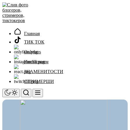
Перейти
Слив
к
фото
содержимому
блогеров,
стримеров,
тиктокеров
Главная
ТИК ТОК
Onlyfans
Инстаграмм
ЗНАМЕНИТОСТИ
СТРИМЕРШИ