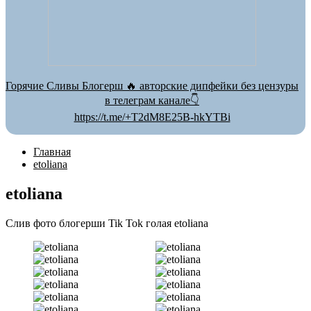
Горячие Сливы Блогерш 🔥 авторские дипфейки без цензуры
в телеграм канале👇
https://t.me/+T2dM8E25B-hkYTBi
Главная
etoliana
etoliana
Слив фото блогерши Tik Tok голая etoliana