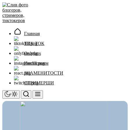
Перейти
Слив
к
фото
содержимому
блогеров,
стримеров,
тиктокеров
Главная
ТИК ТОК
Onlyfans
Инстаграмм
ЗНАМЕНИТОСТИ
СТРИМЕРШИ