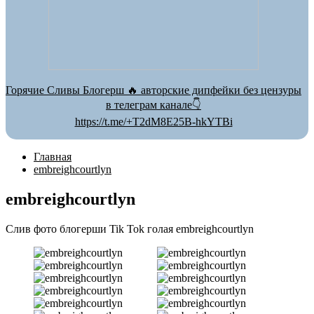
Горячие Сливы Блогерш 🔥 авторские дипфейки без цензуры
в телеграм канале👇
https://t.me/+T2dM8E25B-hkYTBi
Главная
embreighcourtlyn
embreighcourtlyn
Слив фото блогерши Tik Tok голая embreighcourtlyn