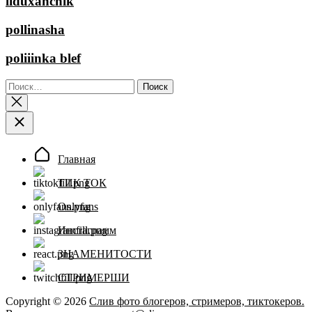
liduxanchik
pollinasha
poliiinka blef
Найти:
Главная
ТИК ТОК
Onlyfans
Инстаграмм
ЗНАМЕНИТОСТИ
СТРИМЕРШИ
Copyright © 2026
Слив фото блогеров, стримеров, тиктокеров.