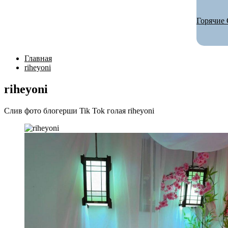
Горячие 
Главная
riheyoni
riheyoni
Слив фото блогерши Tik Tok голая riheyoni