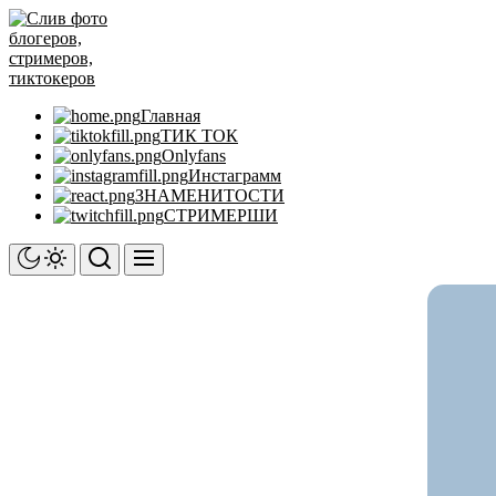
Перейти
Слив
к
фото
содержимому
блогеров,
стримеров,
тиктокеров
Главная
ТИК ТОК
Onlyfans
Инстаграмм
ЗНАМЕНИТОСТИ
СТРИМЕРШИ