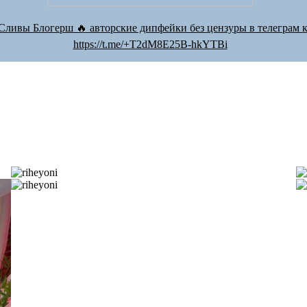
Сливы Блогерш 🔥 авторские дипфейки без цензуры в телеграм к
https://t.me/+T2dM8E25B-hkYTBi