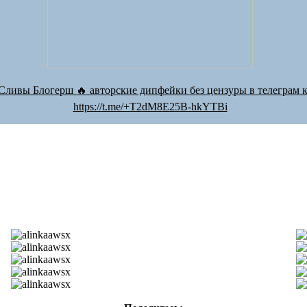
Сливы Блогерш 🔥 авторские дипфейки без цензуры в телеграм к
https://t.me/+T2dM8E25B-hkYTBi