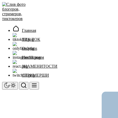
Перейти
Слив
к
фото
содержимому
блогеров,
стримеров,
тиктокеров
Главная
ТИК ТОК
Onlyfans
Инстаграмм
ЗНАМЕНИТОСТИ
СТРИМЕРШИ