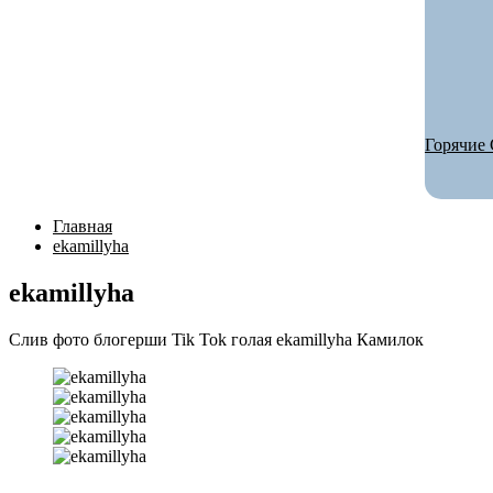
Горячие 
Главная
ekamillyha
ekamillyha
Слив фото блогерши Tik Tok голая ekamillyha Камилок