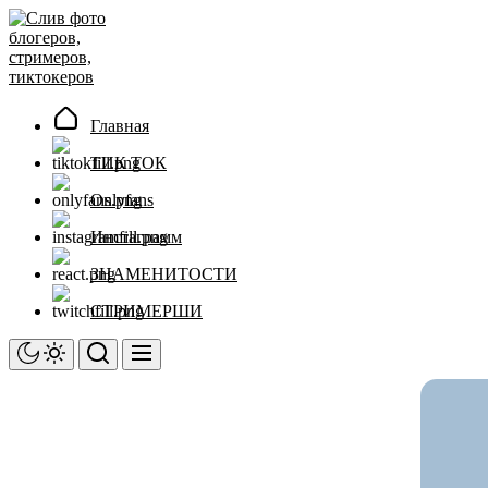
Перейти
Слив
к
фото
содержимому
блогеров,
стримеров,
тиктокеров
Главная
ТИК ТОК
Onlyfans
Инстаграмм
ЗНАМЕНИТОСТИ
СТРИМЕРШИ