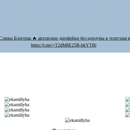
Сливы Блогерш 🔥 авторские дипфейки без цензуры в телеграм к
https://t.me/+T2dM8E25B-hkYTBi