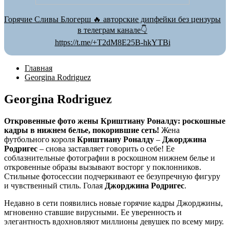
Горячие Сливы Блогерш 🔥 авторские дипфейки без цензуры
в телеграм канале👇
https://t.me/+T2dM8E25B-hkYTBi
Главная
Georgina Rodriguez
Georgina Rodriguez
Откровенные фото жены Криштиану Роналду: роскошные
кадры в нижнем белье, покорившие сеть!
Жена
футбольного короля
Криштиану Роналду
–
Джорджина
Родригес
– снова заставляет говорить о себе! Ее
соблазнительные фотографии в роскошном нижнем белье и
откровенные образы вызывают восторг у поклонников.
Стильные фотосессии подчеркивают ее безупречную фигуру
и чувственный стиль. Голая
Джорджина Родригес
.
Недавно в сети появились новые горячие кадры Джорджины,
мгновенно ставшие вирусными. Ее уверенность и
элегантность вдохновляют миллионы девушек по всему миру.