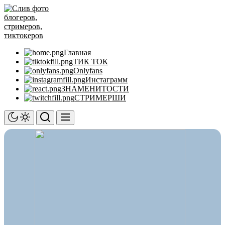
Перейти
Слив
к
фото
содержимому
блогеров,
стримеров,
тиктокеров
Главная
ТИК ТОК
Onlyfans
Инстаграмм
ЗНАМЕНИТОСТИ
СТРИМЕРШИ