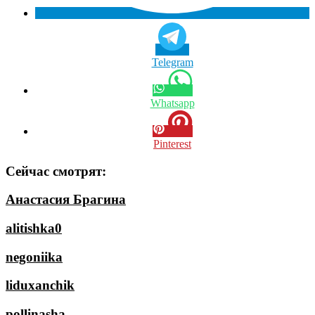
Telegram
Whatsapp
Pinterest
Сейчас смотрят:
Анастасия Брагина
alitishka0
negoniika
liduxanchik
pollinasha