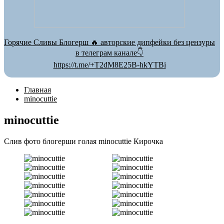
Горячие Сливы Блогерш 🔥 авторские дипфейки без цензуры
в телеграм канале👇
https://t.me/+T2dM8E25B-hkYTBi
Главная
minocuttie
minocuttie
Слив фото блогерши голая minocuttie Кирочка