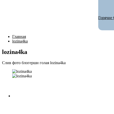
Горячие 
Главная
lozina4ka
lozina4ka
Слив фото блогерши голая lozina4ka