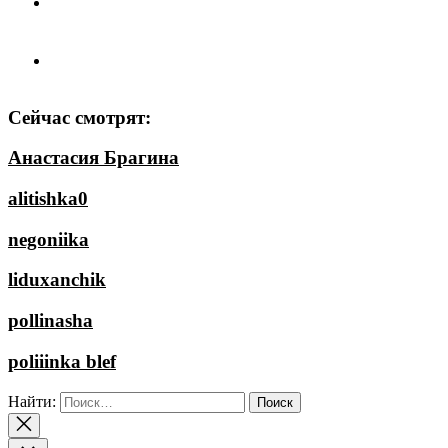
Сейчас смотрят:
Анастасия Брагина
alitishka0
negoniika
liduxanchik
pollinasha
poliiinka blef
Найти: