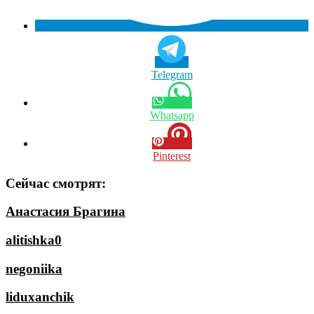
Telegram
Whatsapp
Pinterest
Сейчас смотрят:
Анастасия Брагина
alitishka0
negoniika
liduxanchik