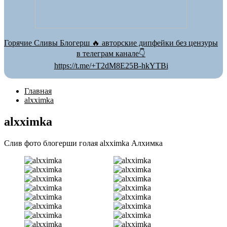
Горячие Сливы Блогерш 🔥 авторские дипфейки без цензуры
в телеграм канале👇
https://t.me/+T2dM8E25B-hkYTBi
Главная
alxximka
alxximka
Слив фото блогерши голая alxximka Алхимка