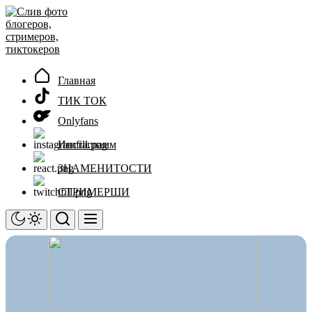
Перейти
Слив
к
фото
содержимому
блогеров,
стримеров,
тиктокеров
Главная
ТИК ТОК
Onlyfans
Инстаграмм
ЗНАМЕНИТОСТИ
СТРИМЕРШИ