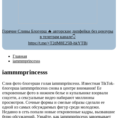
Горячие Сливы Блогерш 🔥 авторские дипфейки без цензуры
в телеграм канале👇
https://t.me/+T2dM8E25B-hkYTBi
Главная
iammmprincesss
iammmprincesss
Слив фото блогерши голая iammmprincesss. Известная TikTok-
блогерша iammmprincesss снова в центре внимания! Ее
откровенные фото в нижнем белье и купальнике взорвали
соцсети, а сексуальные видео набирают миллионы
просмотров. Сочные формы и смелые образы сделали ее
одной из самых обсуждаемых фигур среди молодежи.
Недавно в сеть попали новые откровенные кадры, вызвавшие
бурю обсуждений. Узнайте, как iammmprincesss завоевывает