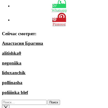
Whatsapp
Pinterest
Сейчас смотрят:
Анастасия Брагина
alitishka0
negoniika
liduxanchik
pollinasha
poliiinka blef
Найти: