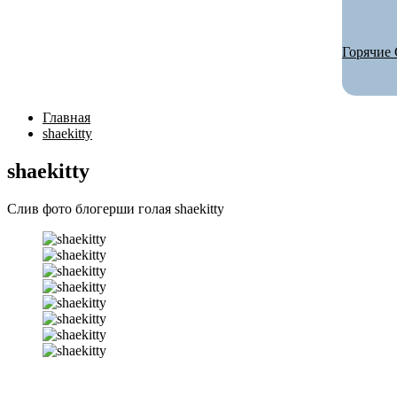
Горячие 
Главная
shaekitty
shaekitty
Слив фото блогерши голая shaekitty