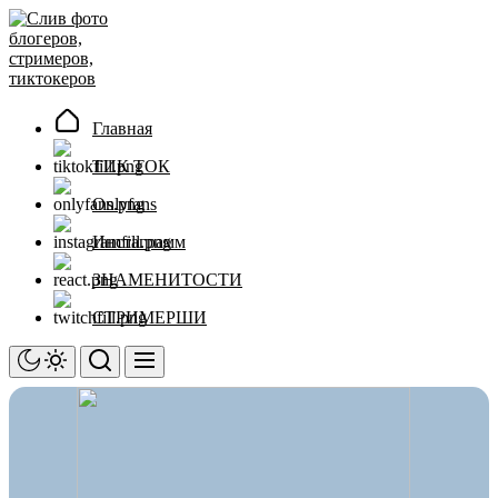
Перейти
Слив
к
фото
содержимому
блогеров,
стримеров,
тиктокеров
Главная
ТИК ТОК
Onlyfans
Инстаграмм
ЗНАМЕНИТОСТИ
СТРИМЕРШИ