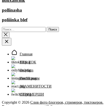
liduxanchik
pollinasha
poliiinka blef
Найти:
Главная
ТИК ТОК
Onlyfans
Инстаграмм
ЗНАМЕНИТОСТИ
СТРИМЕРШИ
Copyright © 2026
Слив фото блогеров, стримеров, тиктокеров.