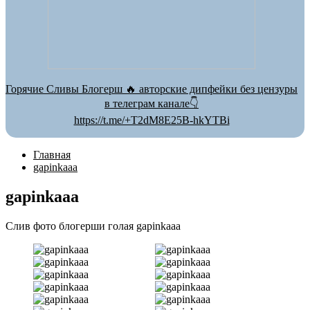
Горячие Сливы Блогерш 🔥 авторские дипфейки без цензуры
в телеграм канале👇
https://t.me/+T2dM8E25B-hkYTBi
Главная
gapinkaaa
gapinkaaa
Слив фото блогерши голая gapinkaaa