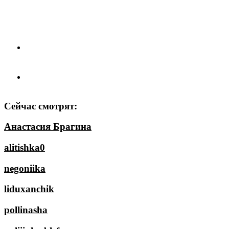
Сейчас смотрят:
Анастасия Брагина
alitishka0
negoniika
liduxanchik
pollinasha