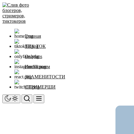
Перейти
Слив
к
фото
содержимому
блогеров,
стримеров,
тиктокеров
Главная
ТИК ТОК
Onlyfans
Инстаграмм
ЗНАМЕНИТОСТИ
СТРИМЕРШИ