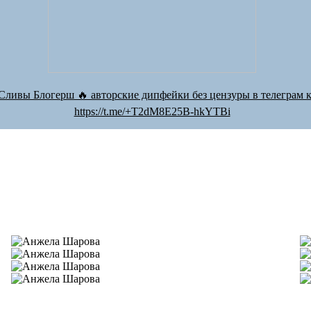
Сливы Блогерш 🔥 авторские дипфейки без цензуры в телеграм к
https://t.me/+T2dM8E25B-hkYTBi