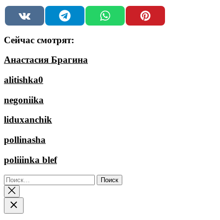
Сейчас смотрят:
Анастасия Брагина
alitishka0
negoniika
liduxanchik
pollinasha
poliiinka blef
Найти: