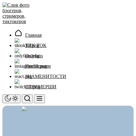
Перейти
Слив
к
фото
содержимому
блогеров,
стримеров,
тиктокеров
Главная
ТИК ТОК
Onlyfans
Инстаграмм
ЗНАМЕНИТОСТИ
СТРИМЕРШИ