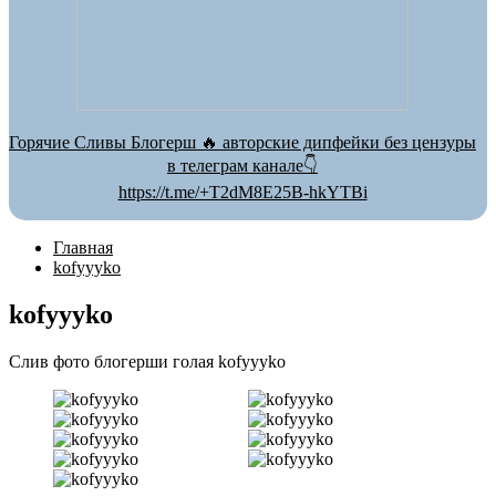
Горячие Сливы Блогерш 🔥 авторские дипфейки без цензуры
в телеграм канале👇
https://t.me/+T2dM8E25B-hkYTBi
Главная
kofyyyko
kofyyyko
Слив фото блогерши голая kofyyyko