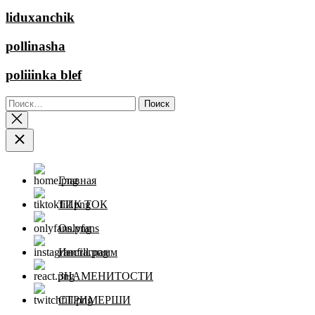
liduxanchik
pollinasha
poliiinka blef
Найти:
Главная
ТИК ТОК
Onlyfans
Инстаграмм
ЗНАМЕНИТОСТИ
СТРИМЕРШИ