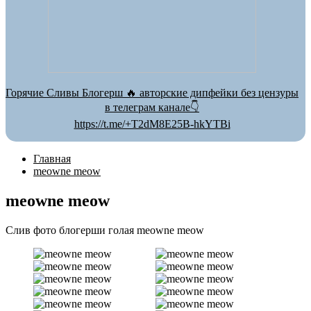
Горячие Сливы Блогерш 🔥 авторские дипфейки без цензуры
в телеграм канале👇
https://t.me/+T2dM8E25B-hkYTBi
Главная
meowne meow
meowne meow
Слив фото блогерши голая meowne meow