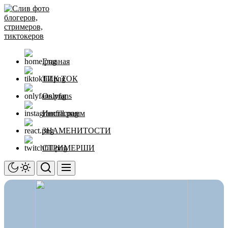
Перейти
Слив
к
фото
содержимому
блогеров,
стримеров,
тиктокеров
Главная
ТИК ТОК
Onlyfans
Инстаграмм
ЗНАМЕНИТОСТИ
СТРИМЕРШИ