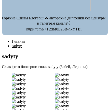
Горячие Сливы Блогерш 🔥 авторские дипфейки без цензуры
в телеграм канале👇
https://t.me/+T2dM8E25B-hkYTBi
Главная
sadyty
sadyty
Слив фото блогерши голая sadyty (Забей, Лерочка)