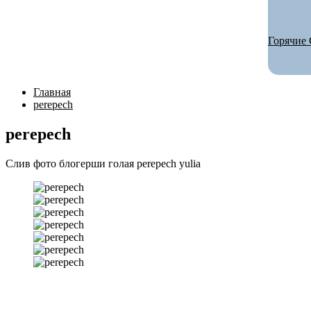
Горячие 
Главная
perepech
perepech
Слив фото блогерши голая perepech yulia