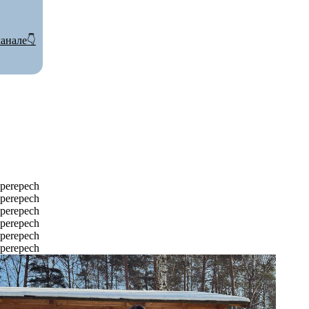
анале👇