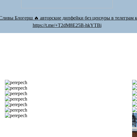
Сливы Блогерш 🔥 авторские дипфейки без цензуры в телеграм к
https://t.me/+T2dM8E25B-hkYTBi