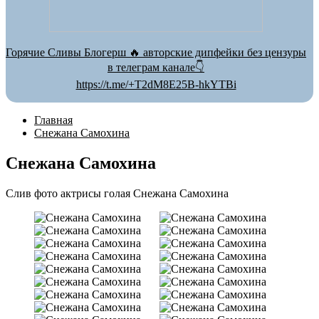
Горячие Сливы Блогерш 🔥 авторские дипфейки без цензуры
в телеграм канале👇
https://t.me/+T2dM8E25B-hkYTBi
Главная
Снежана Самохина
Снежана Самохина
Слив фото актрисы голая Снежана Самохина