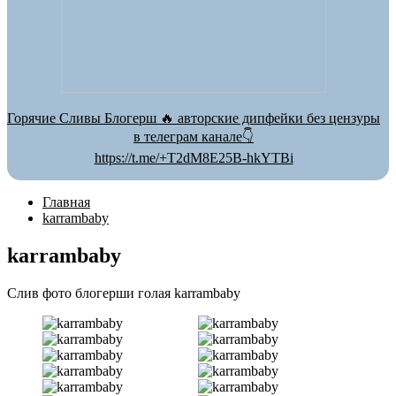
Горячие Сливы Блогерш 🔥 авторские дипфейки без цензуры
в телеграм канале👇
https://t.me/+T2dM8E25B-hkYTBi
Главная
karrambaby
karrambaby
Слив фото блогерши голая karrambaby