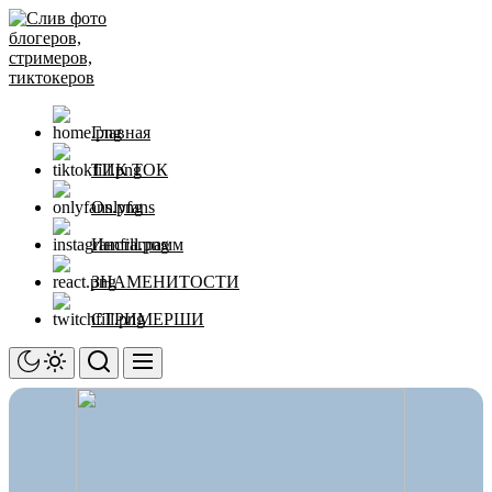
Перейти
Слив
к
фото
содержимому
блогеров,
стримеров,
тиктокеров
Главная
ТИК ТОК
Onlyfans
Инстаграмм
ЗНАМЕНИТОСТИ
СТРИМЕРШИ