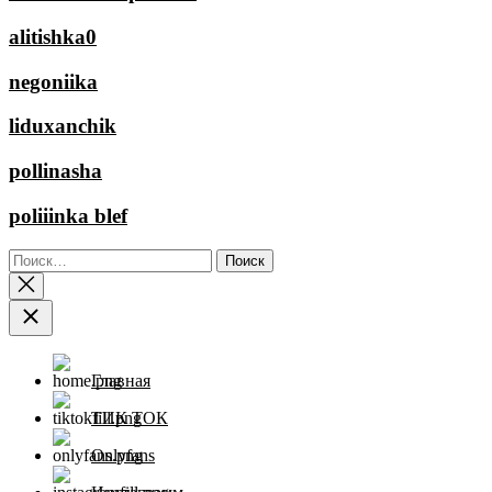
alitishka0
negoniika
liduxanchik
pollinasha
poliiinka blef
Найти:
Главная
ТИК ТОК
Onlyfans