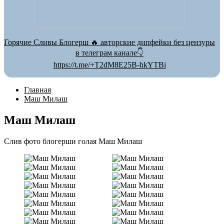
Горячие Сливы Блогерш 🔥 авторские дипфейки без цензуры
в телеграм канале👇
https://t.me/+T2dM8E25B-hkYTBi
Главная
Маш Милаш
Маш Милаш
Слив фото блогерши голая Маш Милаш