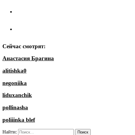
Сейчас смотрят:
Анастасия Брагина
alitishka0
negoniika
liduxanchik
pollinasha
poliiinka blef
Найти: