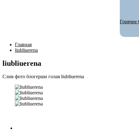
Горячие 
Главная
liubliuerena
liubliuerena
Слив фото блогерши голая liubliuerena