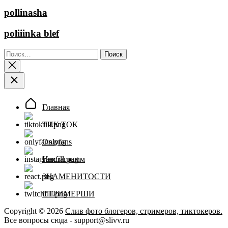
pollinasha
poliiinka blef
Найти:
Главная
ТИК ТОК
Onlyfans
Инстаграмм
ЗНАМЕНИТОСТИ
СТРИМЕРШИ
Copyright © 2026
Слив фото блогеров, стримеров, тиктокеров.
Все вопросы сюда - support@slivv.ru