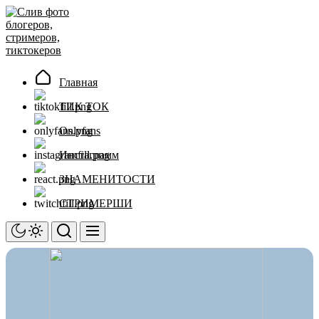
Перейти
Слив
к
фото
содержимому
блогеров,
стримеров,
тиктокеров
Главная
ТИК ТОК
Onlyfans
Инстаграмм
ЗНАМЕНИТОСТИ
СТРИМЕРШИ