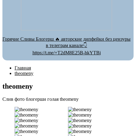
Горячие Сливы Блогерш 🔥 авторские дипфейки без цензуры
в телеграм канале👇
https://t.me/+T2dM8E25B-hkYTBi
Главная
theomeny
theomeny
Слив фото блогерши голая theomeny