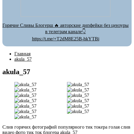
Горячие Сливы Блогерш 🔥 авторские дипфейки без цензуры
в телеграм канале👇
https://t.me/+T2dM8E25B-hkYTBi
Главная
akula_57
akula_57
Слив горячих фотографий популярного тик токера голая слив
видео фото тик ток блогера akula_57