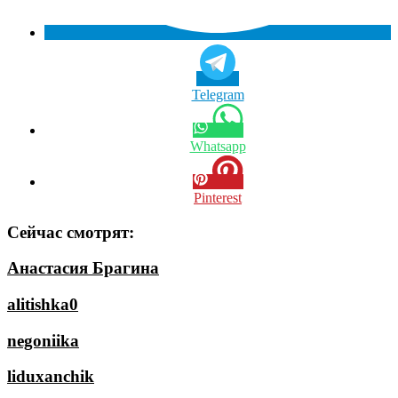
Telegram
Whatsapp
Pinterest
Сейчас смотрят:
Анастасия Брагина
alitishka0
negoniika
liduxanchik