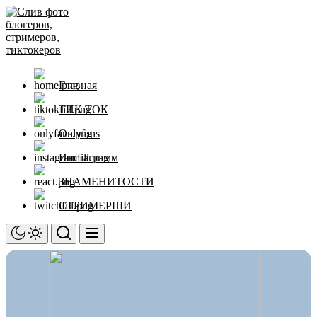
Перейти
Слив
к
фото
содержимому
блогеров,
стримеров,
тиктокеров
Главная
ТИК ТОК
Onlyfans
Инстаграмм
ЗНАМЕНИТОСТИ
СТРИМЕРШИ