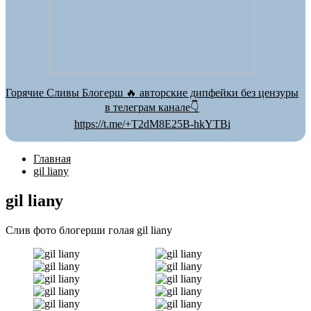
Горячие Сливы Блогерш 🔥 авторские дипфейки без цензуры
в телеграм канале👇
https://t.me/+T2dM8E25B-hkYTBi
Главная
gil liany
gil liany
Слив фото блогерши голая gil liany