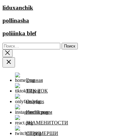
liduxanchik
pollinasha
poliiinka blef
Найти:
Главная
ТИК ТОК
Onlyfans
Инстаграмм
ЗНАМЕНИТОСТИ
СТРИМЕРШИ