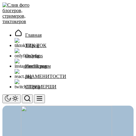
Перейти
Слив
к
фото
содержимому
блогеров,
стримеров,
тиктокеров
Главная
ТИК ТОК
Onlyfans
Инстаграмм
ЗНАМЕНИТОСТИ
СТРИМЕРШИ