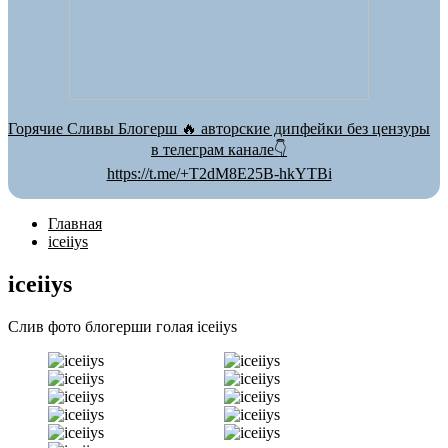
Горячие Сливы Блогерш 🔥 авторские дипфейки без цензуры
в телеграм канале👇
https://t.me/+T2dM8E25B-hkYTBi
Главная
iceiiys
iceiiys
Слив фото блогерши голая iceiiys