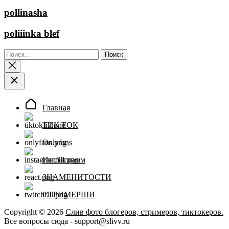
pollinasha
poliiinka blef
Найти:
Главная
ТИК ТОК
Onlyfans
Инстаграмм
ЗНАМЕНИТОСТИ
СТРИМЕРШИ
Copyright © 2026
Слив фото блогеров, стримеров, тиктокеров.
Все вопросы сюда - support@slivv.ru