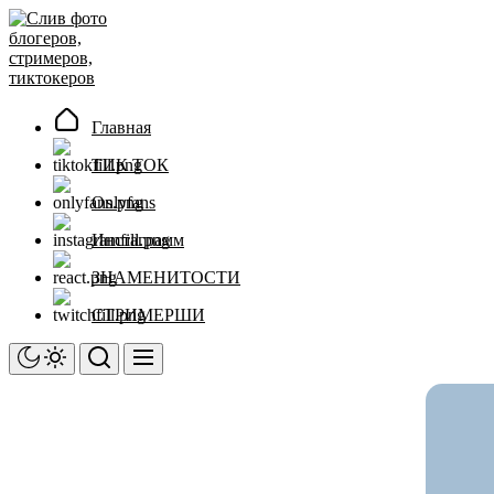
Перейти
Слив
к
фото
содержимому
блогеров,
стримеров,
тиктокеров
Главная
ТИК ТОК
Onlyfans
Инстаграмм
ЗНАМЕНИТОСТИ
СТРИМЕРШИ